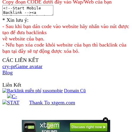
Copy đoạn CODE dưới đây vào Wap/Web của bạn
* Xin lưu ý:
- Sau khi bạn dán code vào website hãy nhấn vào nút được
tạo để đưa backlinks
về website của bạn.
- Nếu bạn xóa code khỏi website của bạn thì backlink của
bạn tại đây sẽ tự động được xóa bỏ.
CÁC LIÊN KẾT
cry-pr
Game avatar
Blog
<File upload>
Liên Kết
xusomobie
Domain Cũ
Thank To xtgem.com