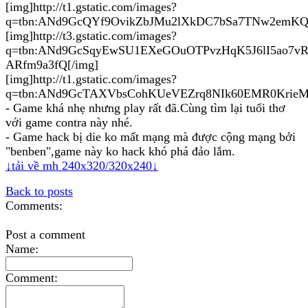
[img]http://t1.gstatic.com/images?
q=tbn:ANd9GcQYf9OvikZbJMu2lXkDC7bSa7TNw2emKQ
[img]http://t3.gstatic.com/images?
q=tbn:ANd9GcSqyEwSU1EXeGOuOTPvzHqK5J6lI5ao7v
ARfm9a3fQ[/img]
[img]http://t1.gstatic.com/images?
q=tbn:ANd9GcTAXVbsCohKUeVEZrq8NIk60EMR0KrieM
- Game khá nhẹ nhưng play rất đã.Cùng tìm lại tuổi thơ
với game contra này nhé.
- Game hack bị die ko mất mạng mà được cộng mạng bởi
"benben",game này ko hack khó phá đảo lắm.
↓tải về mh 240x320/320x240↓
Back to posts
Comments:
Post a comment
Name:
Comment: