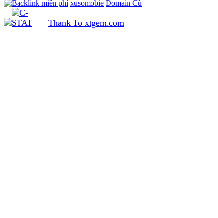
xusomobie
Domain Cũ
Thank To xtgem.com