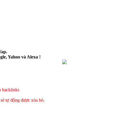
Wap.
le, Yahoo và Alexa !
a backlinks
 sẽ tự động được xóa bỏ.