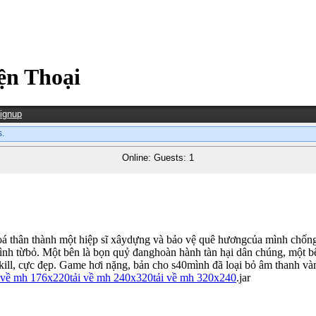
n Thoại
ignup
.
Online: Guests: 1
hoá thân thành một hiệp sĩ xâydựng và bảo vệ quê hươngcủa mình chốn
a mình từbỏ. Một bên là bọn quỷ đanghoàn hành tàn hại dân chúng, một 
ll, cực đẹp. Game hơi nặng, bản cho s40mình đã loại bỏ âm thanh vàmộ
i về mh 176x220
tải về mh 240x320
tải về mh 320x240
.jar