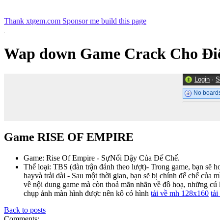
Thank xtgem.com Sponsor me build this page
Wap down Game Crack Cho Điệ
Login
·
S
No boards
Game RISE OF EMPIRE
Game: Rise Of Empire - SựNổi Dậy Của Đế Chế.
Thể loại: TBS (dàn trận đánh theo lượt)- Trong game, bạn sẽ 
hayvà trải dài - Sau một thời gian, bạn sẽ bị chính đế chế củ
về nội dung game mà còn thoả mãn nhãn về đồ hoạ, những cú ki
chụp ảnh màn hình được nên kô có hình
tải về mh 128x160
tả
Back to posts
Comments: