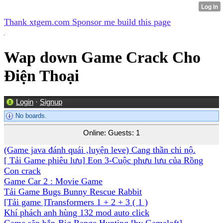
Thank xtgem.com Sponsor me build this page
Wap down Game Crack Cho
Điện Thoại
Login
·
Signup
No boards.
Online: Guests: 1
(Game java đánh quái ,luyện leve) Cang thần chi nộ.
[ Tải Game phiêu lưu] Eon 3-Cuộc phưu lưu của Rồng
Con crack
Game Car 2 : Movie Game
Tải Game Bugs Bunny Rescue Rabbit
[Tải game ]Transformers 1 + 2 + 3
( 1 )
Khí phách anh hùng 132 mod auto click
Game săn bắn-Big Range Hunting [by Gameloft]