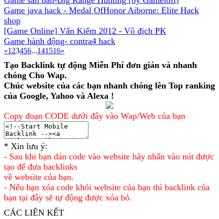
Game java hack - Medal OfHonor Aiborne: Elite Hack
shop
[Game Online] Vấn Kiếm 2012 - Vô địch PK
Game hành động- contra4 hack
«
1
2
3
4
5
6
...
14
15
16
»
Tạo Backlink tự động Miễn Phí đơn giản và nhanh
chóng Cho Wap.
Chúc website của các bạn nhanh chóng lên Top ranking
của Google, Yahoo và Alexa !
Copy đoạn CODE dưới đây vào Wap/Web của bạn
* Xin lưu ý:
- Sau khi bạn dán code vào website hãy nhấn vào nút được
tạo để đưa backlinks
về website của bạn.
- Nếu bạn xóa code khỏi website của bạn thì backlink của
bạn tại đây sẽ tự động được xóa bỏ.
CÁC LIÊN KẾT